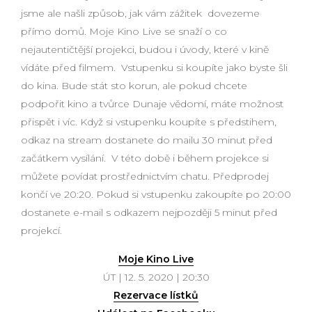
jsme ale našli způsob, jak vám zážitek dovezeme
přímo domů. Moje Kino Live se snaží o co
nejautentičtější projekci, budou i úvody, které v kině
vídáte před filmem. Vstupenku si koupíte jako byste šli
do kina. Bude stát sto korun, ale pokud chcete
podpořit kino a tvůrce Dunaje vědomí, máte možnost
přispět i víc. Když si vstupenku koupíte s předstihem,
odkaz na stream dostanete do mailu 30 minut před
začátkem vysílání. V této době i během projekce si
můžete povídat prostřednictvím chatu. Předprodej
končí ve 20:20. Pokud si vstupenku zakoupíte po 20:00
dostanete e-mail s odkazem nejpozději 5 minut před
projekcí.
Moje Kino Live
ÚT | 12. 5. 2020 | 20:30
Rezervace lístků